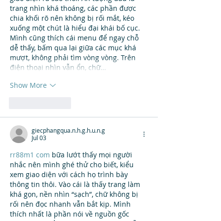
trang nhìn khá thoáng, các phần được 
chia khối rõ nên không bị rối mắt, kéo 
xuống một chút là hiểu đại khái bố cục. 
Mình cũng thích cái menu để ngay chỗ 
dễ thấy, bấm qua lại giữa các mục khá 
mượt, không phải tìm vòng vòng. Trên 
điện thoại nhìn vẫn ổn, chữ…
Show More
Like
Reply
giecphangqua.n.h.g.h.u.n.g
Jul 03
rr88m1 com
 bữa lướt thấy mọi người 
nhắc nên mình ghé thử cho biết, kiểu 
xem giao diện với cách họ trình bày 
thông tin thôi. Vào cái là thấy trang làm 
khá gọn, nền nhìn “sạch”, chữ không bị 
rối nên đọc nhanh vẫn bắt kịp. Mình 
thích nhất là phần nói về nguồn gốc 