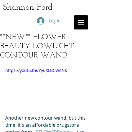
Shannon Ford
Log In
**NEW** FLOWER
BEAUTY LOWLIGHT
CONTOUR WAND
https://youtu.be/YyuXLBCWANk
Another new contour wand, but this 
time, it's an affordable drugstore 
option from 
 @FLOWERBeauty 
I was 