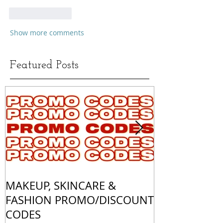
Like
Reply
Show more comments
Featured Posts
MAKEUP, SKINCARE &
ALL OF MY 
FASHION PROMO/DISCOUNT
MATCHES
CODES