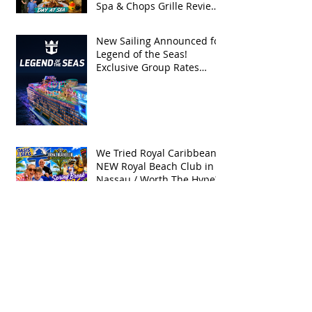
Spa & Chops Grille Review
| Spring Break 2026
New Sailing Announced for
Legend of the Seas!
Exclusive Group Rates
Available!
We Tried Royal Caribbean's
NEW Royal Beach Club in
Nassau / Worth The Hype?
Embarkation Day on RCCL's
OASIS OF THE SEAS: Our
Spring Break 2026
Adventure!
Spring Break 2028 Cruise
Deal: Sail on Royal
Caribbean's Newest Ship,