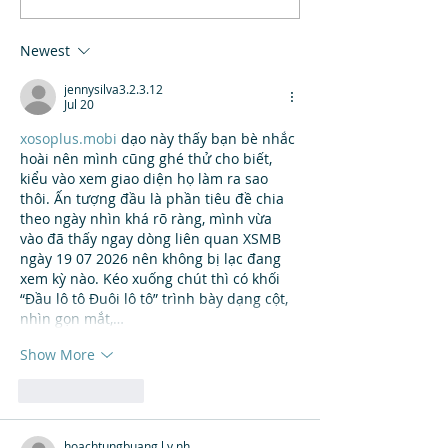
Newest
jennysilva3.2.3.12
Jul 20
xosoplus.mobi
 dạo này thấy bạn bè nhắc 
hoài nên mình cũng ghé thử cho biết, 
kiểu vào xem giao diện họ làm ra sao 
thôi. Ấn tượng đầu là phần tiêu đề chia 
theo ngày nhìn khá rõ ràng, mình vừa 
vào đã thấy ngay dòng liên quan XSMB 
ngày 19 07 2026 nên không bị lạc đang 
xem kỳ nào. Kéo xuống chút thì có khối 
“Đầu lô tô Đuôi lô tô” trình bày dạng cột, 
nhìn gọn mắt,…
Show More
Like
Reply
hoachtungbuang.l.y.nh