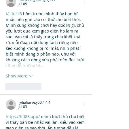
Jul 05
tải luck8
 hôm trước mình thấy bạn bè 
nhắc nên ghé vào coi thử cho biết thôi. 
Mình cũng không chơi hay đọc kỹ gì, chủ 
yếu lướt qua xem giao diện họ làm ra 
sao. Vào cái là thấy trang chia khối khá 
rõ, mỗi đoạn nội dung tách riêng nên 
kéo xuống không bị rối mắt, nhìn phát 
biết mình đang ở phần nào. Chữ với 
khoảng cách dòng vừa phải nên đọc lướt 
cũng dễ, không bị…
Show More
Like
Reply
lydiaharve.y50.4.4.4
Jul 03
https://hd88.app/
 mình lướt thử cho biết 
vì thấy bạn bè nhắc vài lần, kiểu vào xem 
giao diện ra sao thôi. Ấn tượng đầu là 