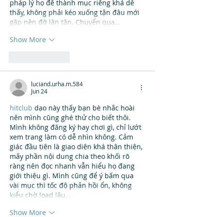
pháp lý họ để thành mục riêng khá dễ 
thấy, không phải kéo xuống tận đâu mới 
gặp nên đỡ lăn tăn. Chuyển qua…
Show More
Like
Reply
luciand.urha.m.584
Jun 24
hitclub
 dạo này thấy bạn bè nhắc hoài 
nên mình cũng ghé thử cho biết thôi. 
Mình không đăng ký hay chơi gì, chỉ lướt 
xem trang làm có dễ nhìn không. Cảm 
giác đầu tiên là giao diện khá thân thiện, 
mấy phần nội dung chia theo khối rõ 
ràng nên đọc nhanh vẫn hiểu họ đang 
giới thiệu gì. Mình cũng để ý bấm qua 
vài mục thì tốc độ phản hồi ổn, không 
kiểu chờ load lâu…
Show More