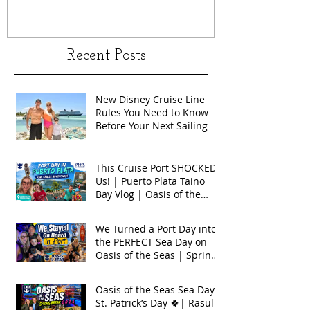
Recent Posts
New Disney Cruise Line
Rules You Need to Know
Before Your Next Sailing
This Cruise Port SHOCKED
Us! | Puerto Plata Taino
Bay Vlog | Oasis of the
Seas 2026
We Turned a Port Day into
the PERFECT Sea Day on
Oasis of the Seas | Spring
Break 2026
Oasis of the Seas Sea Day +
St. Patrick’s Day 🍀| Rasul